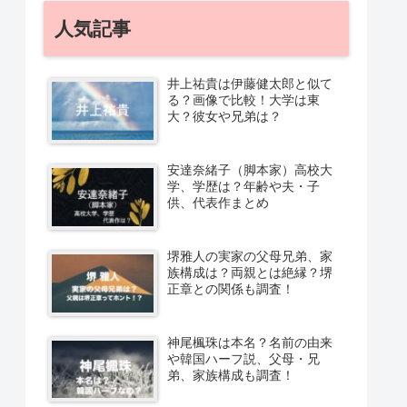
人気記事
井上祐貴は伊藤健太郎と似て
る？画像で比較！大学は東
大？彼女や兄弟は？
安達奈緒子（脚本家）高校大
学、学歴は？年齢や夫・子
供、代表作まとめ
堺雅人の実家の父母兄弟、家
族構成は？両親とは絶縁？堺
正章との関係も調査！
神尾楓珠は本名？名前の由来
や韓国ハーフ説、父母・兄
弟、家族構成も調査！