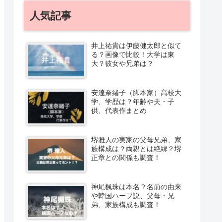
人気記事
井上祐貴は伊藤健太郎と似て
る？画像で比較！大学は東
大？彼女や兄弟は？
安達奈緒子（脚本家）高校大
学、学歴は？年齢や夫・子
供、代表作まとめ
堺雅人の実家の父母兄弟、家
族構成は？両親とは絶縁？堺
正章との関係も調査！
神尾楓珠は本名？名前の由来
や韓国ハーフ説、父母・兄
弟、家族構成も調査！