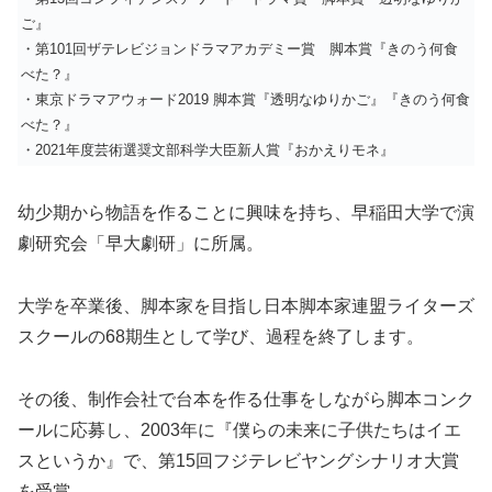
ご』
・第101回ザテレビジョンドラマアカデミー賞 脚本賞『きのう何食
べた？』
・東京ドラマアウォード2019 脚本賞『透明なゆりかご』『きのう何食
べた？』
・2021年度芸術選奨文部科学大臣新人賞『おかえりモネ』
幼少期から物語を作ることに興味を持ち、早稲田大学で演
劇研究会「早大劇研」に所属。
大学を卒業後、脚本家を目指し日本脚本家連盟ライターズ
スクールの68期生として学び、過程を終了します。
その後、制作会社で台本を作る仕事をしながら脚本コンク
ールに応募し、2003年に『僕らの未来に子供たちはイエ
スというか』で、第15回フジテレビヤングシナリオ大賞
を受賞。