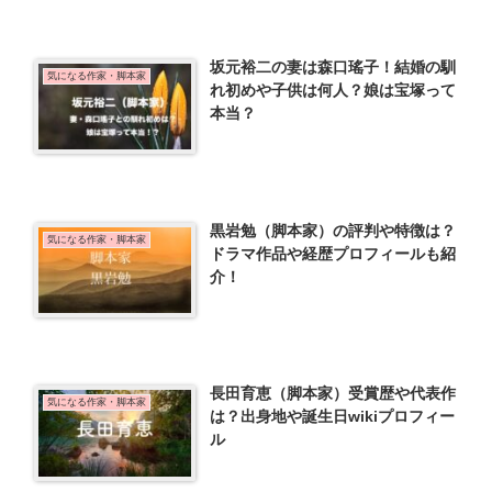
坂元裕二の妻は森口瑤子！結婚の馴
気になる作家・脚本家
れ初めや子供は何人？娘は宝塚って
本当？
黒岩勉（脚本家）の評判や特徴は？
気になる作家・脚本家
ドラマ作品や経歴プロフィールも紹
介！
長田育恵（脚本家）受賞歴や代表作
気になる作家・脚本家
は？出身地や誕生日wikiプロフィー
ル