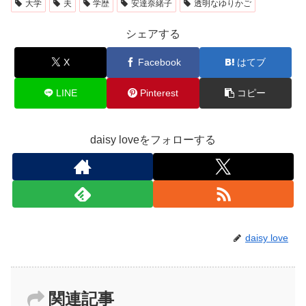
大学
夫
学歴
安達奈緒子
透明なゆりかご
シェアする
X
Facebook
はてブ
LINE
Pinterest
コピー
daisy loveをフォローする
daisy love
関連記事