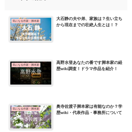
大石静の夫や弟、家族は？生い立ち
気になる作家・脚本家
から現在までの壮絶人生とは！？
高野水登あなたの番です脚本家の経
気になる作家・脚本家
歴wiki調査！ドラマ作品を紹介！
奥寺佐渡子脚本家は有能なのか？学
気になる作家・脚本家
歴wiki・代表作品・事務所について