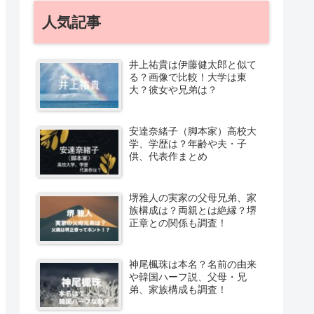
人気記事
井上祐貴は伊藤健太郎と似て
る？画像で比較！大学は東
大？彼女や兄弟は？
安達奈緒子（脚本家）高校大
学、学歴は？年齢や夫・子
供、代表作まとめ
堺雅人の実家の父母兄弟、家
族構成は？両親とは絶縁？堺
正章との関係も調査！
神尾楓珠は本名？名前の由来
や韓国ハーフ説、父母・兄
弟、家族構成も調査！