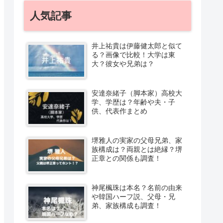
人気記事
井上祐貴は伊藤健太郎と似て
る？画像で比較！大学は東
大？彼女や兄弟は？
安達奈緒子（脚本家）高校大
学、学歴は？年齢や夫・子
供、代表作まとめ
堺雅人の実家の父母兄弟、家
族構成は？両親とは絶縁？堺
正章との関係も調査！
神尾楓珠は本名？名前の由来
や韓国ハーフ説、父母・兄
弟、家族構成も調査！