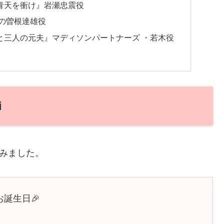
青天を衝け』岩瀬忠震役
の曽根達雄役
と三人の元夫』マディソンパートナーズ ・若木役
i
てみました。
誕生日🎉