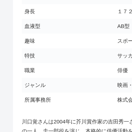
身長
１７２
血液型
AB型
趣味
スポ
特技
サッ
職業
俳優
ジャンル
映画
所属事務所
株式
川口覚さんは2004年に芥川賞作家の吉田秀一
の一人、圭一郎役を演じ、本格的に俳優活動