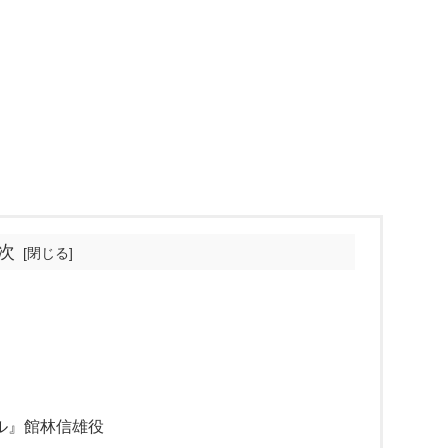
次
ル』館林信雄役