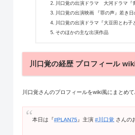
川口覚の出演ドラマ 大河ドラマ『
川口覚の出演映画 『罪の声』若き日
川口覚の出演ドラマ『大豆田とわ子
そのほかの主な出演作品
川口覚の経歴 プロフィール wik
川口覚さんのプロフィールをwiki風にまとめ
本日は『
#PLAN75
』主演
#川口覚
さんのお