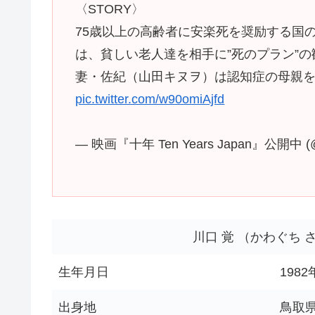
〈STORY〉
75歳以上の高齢者に安楽死を奨励する国の
は、貧しい老人達を相手に”死のプラン”
妻・佐紀（山田キヌヲ）は認知症の母親
pic.twitter.com/w90omiAjfd
— 映画『十年 Ten Years Japan』公開中 (@
川口 覚 （かわぐち 
生年月日
198
出身地
鳥取