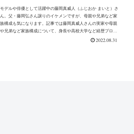
モデルや俳優として活躍中の藤岡真威人（ふじおか まいと）さ
ん。父・藤岡弘さん譲りのイケメンですが、母親や兄弟など家
族構成も気になります。記事では藤岡真威人さんの実家や母親
や兄弟など家族構成について、身長や高校大学など経歴プロフ
ィールも調査し...
2022.08.31