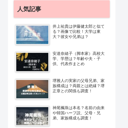
人気記事
井上祐貴は伊藤健太郎と似て
る？画像で比較！大学は東
大？彼女や兄弟は？
安達奈緒子（脚本家）高校大
学、学歴は？年齢や夫・子
供、代表作まとめ
堺雅人の実家の父母兄弟、家
族構成は？両親とは絶縁？堺
正章との関係も調査！
神尾楓珠は本名？名前の由来
や韓国ハーフ説、父母・兄
弟、家族構成も調査！