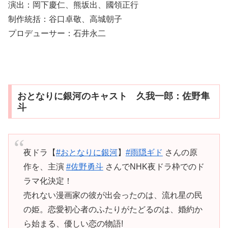
演出：岡下慶仁、熊坂出、國領正行
制作統括：谷口卓敬、高城朝子
プロデューサー：石井永二
おとなりに銀河のキャスト 久我一郎：佐野隼
斗
夜ドラ【
#おとなりに銀河
】
#雨隠ギド
さんの原
作を、主演
#佐野勇斗
さんでNHK夜ドラ枠でのド
ラマ化決定！
売れない漫画家の彼が出会ったのは、流れ星の民
の姫。恋愛初心者のふたりがたどるのは、婚約か
ら始まる、優しい恋の物語!