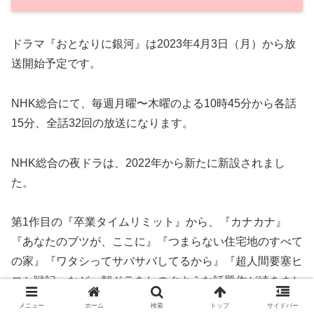
ドラマ『おとなりに銀河』は2023年4月3日（月）から放
送開始予定です。
NHK総合にて、毎週月曜〜木曜のよる10時45分から各話
15分、全話32回の放送になります。
NHK総合の夜ドラは、2022年から新たに新設されまし
た。
第1作目の『卒業タイムリミット』から、『カナカナ』
『あなたのブツが、ここに』『つまらない住宅地のすべて
の家』『ワタシってサバサバしてるから』『超人間要塞ヒ
ロシ戦記』など、朝ドラをしのぐような話題作が続きまし
た。
メニュー
ホーム
検索
トップ
サイドバー