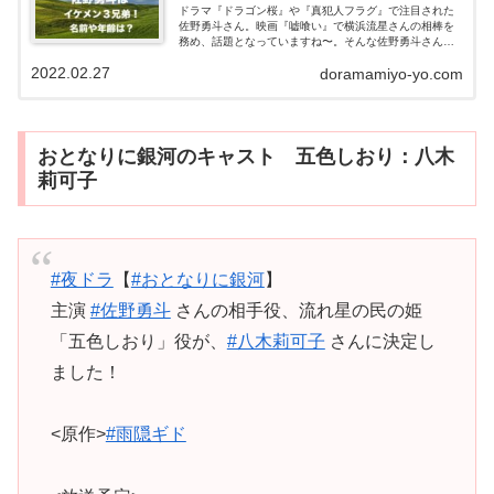
ドラマ『ドラゴン桜』や『真犯人フラグ』で注目された
佐野勇斗さん。映画『嘘喰い』で横浜流星さんの相棒を
務め、話題となっていますね〜。そんな佐野勇斗さんは
イケメン３兄弟で、両親（父母）も美男美女なのだそ
2022.02.27
doramamiyo-yo.com
う！？兄弟の年齢や名前など気になりませんか...
おとなりに銀河のキャスト 五色しおり：八木
莉可子
#夜ドラ
【
#おとなりに銀河
】
主演
#佐野勇斗
さんの相手役、流れ星の民の姫
「五色しおり」役が、
#八木莉可子
さんに決定し
ました！
<原作>
#雨隠ギド