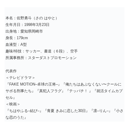
本名：佐野勇斗（さの はやと）
生年月日：1998年3月23日
出身地：愛知県岡崎市
身長：179cm
血液型：A型
趣味/特技：サッカー、書道（６段）、空手
所属事務所：スターダストプロモーション
代表作
＜テレビドラマ＞
『FAKE MOTION–卓球の王将–』『俺たちはあぶなくない〜クールに
サボる刑事たち』『真犯人フラグ』『テッパチ！ 』『就活タイムカプ
セル』
＜映画＞
『ちはやふる–結び–』『青夏 きみに恋した30日』『凛–りん–』『小さ
な恋のうた』