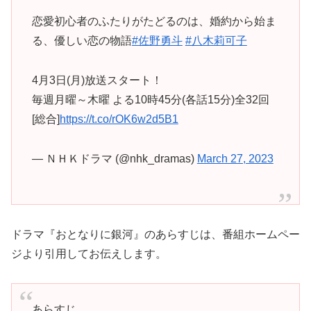
恋愛初心者のふたりがたどるのは、婚約から始ま
る、優しい恋の物語
#佐野勇斗
#八木莉可子
4月3日(月)放送スタート！
毎週月曜～木曜 よる10時45分(各話15分)全32回
[総合]
https://t.co/rOK6w2d5B1
— ＮＨＫドラマ (@nhk_dramas)
March 27, 2023
ドラマ『おとなりに銀河』のあらすじは、番組ホームペー
ジより引用してお伝えします。
あらすじ