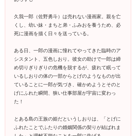
久我一郎（佐野勇斗）は売れない漫画家。親を亡
くし、幼い妹・まちと弟・ふみおを養うため、必
死に漫画を描く日々を送っている。
ある日、一郎の漫画に憧れてやってきた臨時のア
シスタント、五色しおり。彼女の助けで一郎は締
め切りぎりぎりの危機を脱するが、疲れて眠って
いるしおりの体の一部からとげのようなものが出
ていることに一郎が気づき、確かめようとそのと
げにふれた瞬間、狭い仕事部屋が宇宙に変わっ
た！
とある島の王族の姫だというしおりは、「とげに
ふれたことでふたりの婚姻関係の契りが結ばれま
した」と理解不能なことを一郎に告げる。