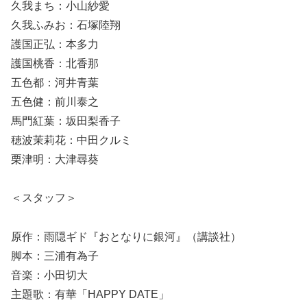
久我まち：小山紗愛
久我ふみお：石塚陸翔
護国正弘：本多力
護国桃香：北香那
五色都：河井青葉
五色健：前川泰之
馬門紅葉：坂田梨香子
穂波茉莉花：中田クルミ
栗津明：大津尋葵
＜スタッフ＞
原作：雨隠ギド『おとなりに銀河』（講談社）
脚本：三浦有為子
音楽：小田切大
主題歌：有華「HAPPY DATE」