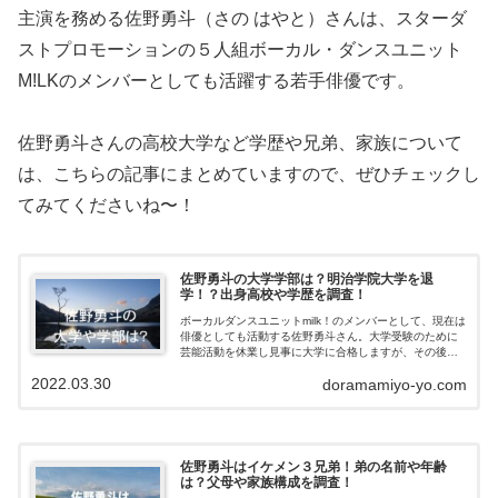
主演を務める佐野勇斗（さの はやと）さんは、スターダ
ストプロモーションの５人組ボーカル・ダンスユニット
M!LKのメンバーとしても活躍する若手俳優です。
佐野勇斗さんの高校大学など学歴や兄弟、家族について
は、こちらの記事にまとめていますので、ぜひチェックし
てみてくださいね〜！
佐野勇斗の大学学部は？明治学院大学を退
学！？出身高校や学歴を調査！
ボーカルダンスユニットmilk！のメンバーとして、現在は
俳優としても活動する佐野勇斗さん。大学受験のために
芸能活動を休業し見事に大学に合格しますが、その後卒
業はしたのでしょうか？退学したとの噂もありますが本
2022.03.30
doramamiyo-yo.com
当なのでしょうか？記事では佐野勇斗...
佐野勇斗はイケメン３兄弟！弟の名前や年齢
は？父母や家族構成を調査！