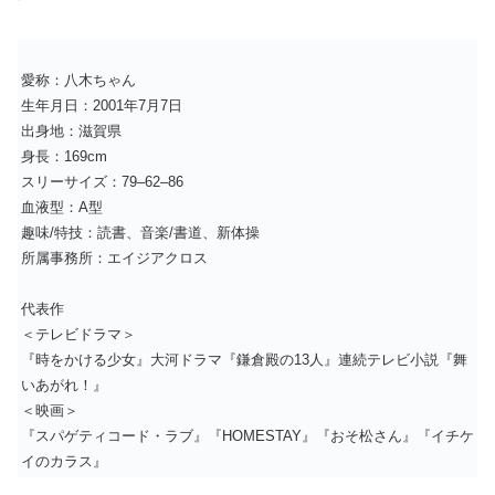
愛称：八木ちゃん
生年月日：2001年7月7日
出身地：滋賀県
身長：169cm
スリーサイズ：79–62–86
血液型：A型
趣味/特技：読書、音楽/書道、新体操
所属事務所：エイジアクロス
代表作
＜テレビドラマ＞
『時をかける少女』大河ドラマ『鎌倉殿の13人』連続テレビ小説『舞
いあがれ！』
＜映画＞
『スパゲティコード・ラブ』『HOMESTAY』『おそ松さん』『イチケ
イのカラス』