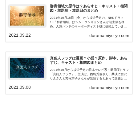
群青領域の原作は？あらすじ・キャスト・相関
図・主題歌・放送日のまとめ
2021年10月15日（金）から放送予定の、NHKドラマ
10『群青領域』はシム・ウンギョンさんが初主演を務
め、人気バンドのキーボーディスト役に挑戦していま
す！どのような物語なのか気になりますよね〜！？この
2021.09.22
doramamiyo-yo.com
記事では、ドラマの原作・脚本・あらす...
真犯人フラグは漫画？小説？原作、脚本、あら
すじ、キャスト・相関図まとめ
2021年10月から放送予定の日本テレビ系・新日曜ドラマ
『真犯人フラグ』。主演は、西島秀俊さん。共演に宮沢
りえさんと芳根京子さんらが出演するとあって話題とな
っていますよね〜！このドラマの原作はマンガや小説な
2021.09.08
doramamiyo-yo.com
のでしょうか？この記事では、ドラマ...