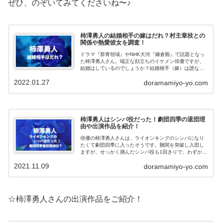
ぜひ、のぞいてみてくださいね〜♪
柿澤勇人の結婚相手の嫁はだれ？村主章枝との
関係や熱愛彼女を調査！
ドラマ『群青領域』やNHK大河『鎌倉殿』で話題となっ
た柿澤勇人さん。端正な顔立ちのイケメン俳優ですが、
結婚はしているのでしょうか？結婚相手（嫁）は誰なの
か？歴代の熱愛彼女や村主章枝さんとの関係も気になり
2022.01.27
doramamiyo-yo.com
ます。今回、柿澤勇人さんの結婚相手や熱...
柿澤勇人はシンバ役だった！劇団四季の退団理
由や出演作品を紹介！
俳優の柿澤勇人さんは、ライオンキングのシンバになり
たくて劇団四季に入ったそうです。難関を突破し入団し
ますが、せっかく掴んだシンバ役も1回きりで、わずか2
年で退団しています。今回は、柿澤勇人さんがシンバ役
2021.11.09
doramamiyo-yo.com
を掴むまでの経歴や劇団四季の退団理由、...
☆柿澤勇人さんの出演作品をご紹介！