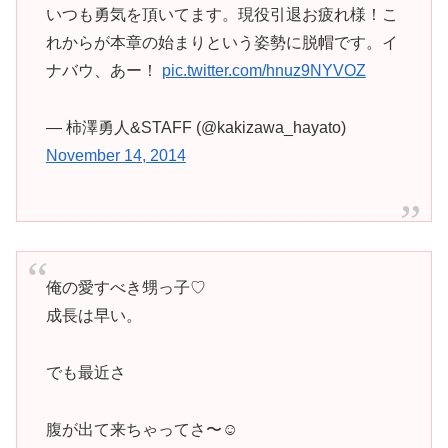
いつも勇気を頂いてます。現役引退お疲れ様！こ
れからが本章の始まりという姿勢に脱帽です。イ
ナバウ、あー！
pic.twitter.com/hnuz9NYVOZ
— 柿澤勇人&STAFF (@kakizawa_hayato)
November 14, 2014
俺の愛すべき甥っ子♡
成長は早い。
でも最近さ
腹が出て来ちゃってさ〜☺︎