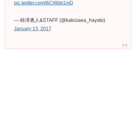
pic.twitter.com/tljCWbb1mD
— 柿澤勇人&STAFF (@kakizawa_hayato)
January 13, 2017