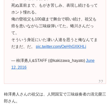
死ぬ直前まで、もがき苦しみ、表現し続けるって
ホント憧れる。
俺の曽祖父も100歳まで舞台で唄い続け、祖父も
癌を患いながら三味線弾いてた。蜷川さんだっ
て。
そういう身近にいた凄い人達を思うと俺なんてま
だまだ、だ。
pic.twitter.com/OeHhGXKHLj
— 柿澤勇人&STAFF (@kakizawa_hayato)
June
12, 2016
柿澤勇人さんの祖父は、人間国宝で三味線奏者の清元榮三
郎さん。