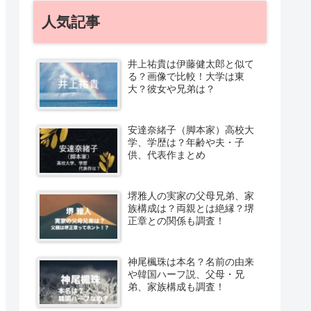
人気記事
井上祐貴は伊藤健太郎と似て
る？画像で比較！大学は東
大？彼女や兄弟は？
安達奈緒子（脚本家）高校大
学、学歴は？年齢や夫・子
供、代表作まとめ
堺雅人の実家の父母兄弟、家
族構成は？両親とは絶縁？堺
正章との関係も調査！
神尾楓珠は本名？名前の由来
や韓国ハーフ説、父母・兄
弟、家族構成も調査！