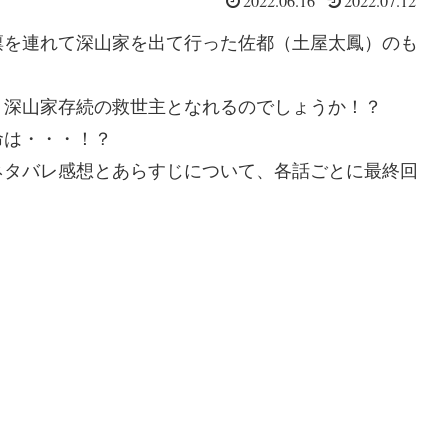
2022.06.16
2022.07.12
凛を連れて深山家を出て行った佐都（土屋太鳳）のも
。
、深山家存続の救世主となれるのでしょうか！？
命は・・・！？
ネタバレ感想とあらすじについて、各話ごとに最終回