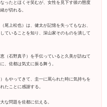
になったとほくそ笑むが、女性を見下す彼の態度
の緒が切れる。
人（尾上松也）は、健太が記憶を失ってもなお、
としていることを知り、深山家そのものを潰して
良恵（石野真子）を手伝っていると久美が訪ねて
美に、佐都は気丈に振る舞う。
菜）もやってきて、圭一に罵られた時に気持ちを
くれたことに感謝する。
重大な問題を佐都に伝える。