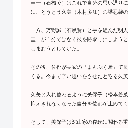
圭一（石橋凌）はこれで自分の思い通り
に、とうとう久美（木村多江）の堪忍袋
一方、万野誠（石黒賢）と手を組んだ明
圭一が自分ではなく彼を跡取りにしよう
しまおうとしていた。
その後、佐都が実家の『まんぷく屋』で
くる。
今まで辛い思いをさせたと謝る久
久美と入れ替わるように美保子（松本若
抑えきれなくなった自分を佐都が止めて
そして、美保子は深山家の存続に関わる