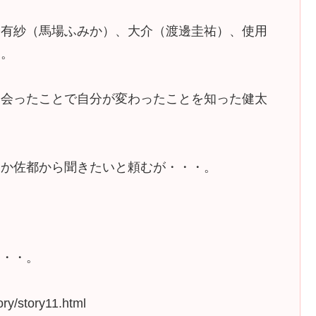
や有紗（馬場ふみか）、大介（渡邊圭祐）、使用
る。
出会ったことで自分が変わったことを知った健太
たか佐都から聞きたいと頼むが・・・。
。
・・・。
ry/story11.html