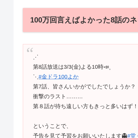
100万回言えばよかった8話の
⋰
第8話放送は3/3(金)よる10時📣⸒
⋱
#金ドラ100よか
第7話、皆さんいかがでしたでしょうか？
衝撃のラスト………
第８話が待ち遠しい方もきっと多いはず
ということで、
予告を見て予習をお願いいたします👻
#堂