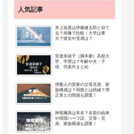
人気記事
井上祐貴は伊藤健太郎と似て
る？画像で比較！大学は東
大？彼女や兄弟は？
安達奈緒子（脚本家）高校大
学、学歴は？年齢や夫・子
供、代表作まとめ
堺雅人の実家の父母兄弟、家
族構成は？両親とは絶縁？堺
正章との関係も調査！
神尾楓珠は本名？名前の由来
や韓国ハーフ説、父母・兄
弟、家族構成も調査！