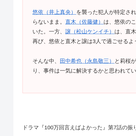
悠依（井上真央）
を襲った犯人が特定さ
らないまま。
直木（佐藤健）
は、悠依の
いた。一方、
譲（松山ケンイチ）
は、直
再び、悠依と直木と譲は3人で過ごせるよ
そんな中、
田中希也（永島敬三）
と莉桜
り、事件は一気に解決するかと思われて
ドラマ『100万回言えばよかった』第7話の