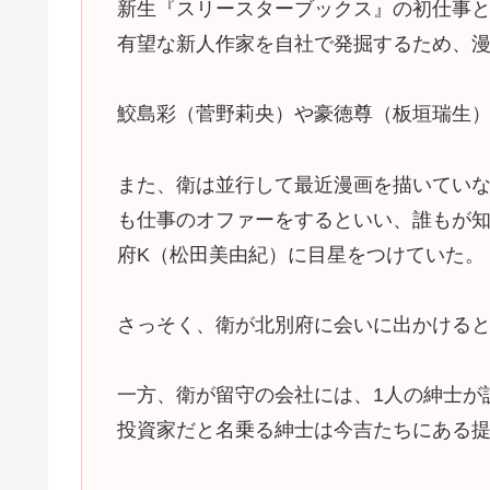
新生『スリースターブックス』の初仕事
有望な新人作家を自社で発掘するため、
鮫島彩（菅野莉央）や豪徳尊（板垣瑞生
また、衛は並行して最近漫画を描いてい
も仕事のオファーをするといい、誰もが
府K（松田美由紀）に目星をつけていた。
さっそく、衛が北別府に会いに出かける
一方、衛が留守の会社には、1人の紳士が
投資家だと名乗る紳士は今吉たちにある