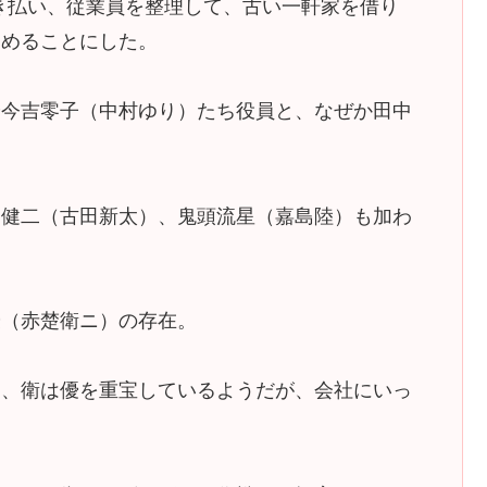
き払い、従業員を整理して、古い一軒家を借り
じめることにした。
や今吉零子（中村ゆり）たち役員と、なぜか田中
。
碇健二（古田新太）、鬼頭流星（嘉島陸）も加わ
優（赤楚衛ニ）の存在。
と、衛は優を重宝しているようだが、会社にいっ
。