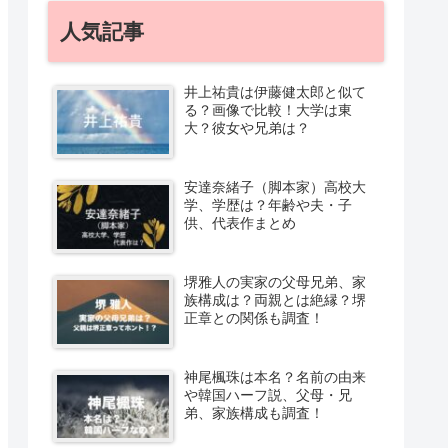
人気記事
井上祐貴は伊藤健太郎と似て
る？画像で比較！大学は東
大？彼女や兄弟は？
安達奈緒子（脚本家）高校大
学、学歴は？年齢や夫・子
供、代表作まとめ
堺雅人の実家の父母兄弟、家
族構成は？両親とは絶縁？堺
正章との関係も調査！
神尾楓珠は本名？名前の由来
や韓国ハーフ説、父母・兄
弟、家族構成も調査！