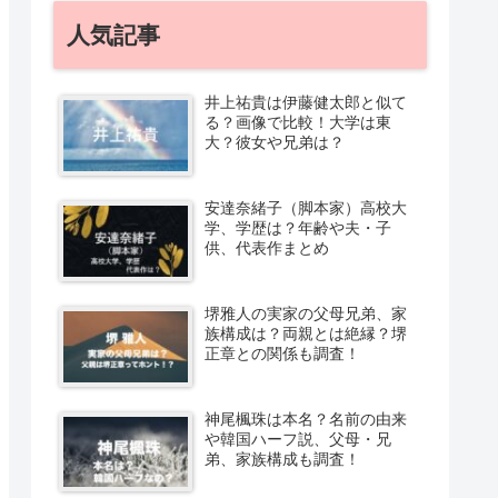
人気記事
井上祐貴は伊藤健太郎と似て
る？画像で比較！大学は東
大？彼女や兄弟は？
安達奈緒子（脚本家）高校大
学、学歴は？年齢や夫・子
供、代表作まとめ
堺雅人の実家の父母兄弟、家
族構成は？両親とは絶縁？堺
正章との関係も調査！
神尾楓珠は本名？名前の由来
や韓国ハーフ説、父母・兄
弟、家族構成も調査！