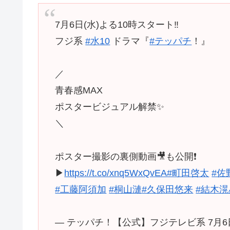
7月6日(水)よる10時スタート‼️
フジ系
#水10
ドラマ『
#テッパチ
！』
／
青春感MAX
ポスタービジュアル解禁✨
＼
ポスター撮影の裏側動画🎥も公開❗️
▶︎
https://t.co/xnq5WxQvEA
#町田啓太
#佐
#工藤阿須加
#桐山漣
#久保田悠来
#結木滉
— テッパチ！【公式】フジテレビ系 7月6