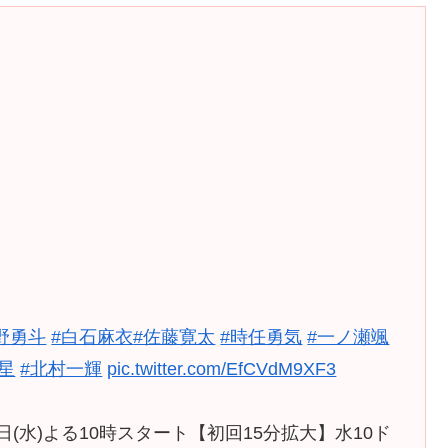
野勇斗
#白石麻衣
#佐藤寛太
#時任勇気
#一ノ瀬颯
星
#北村一輝
pic.twitter.com/EfCVdM9XF3
日(水)よる10時スタート【初回15分拡大】水10ド