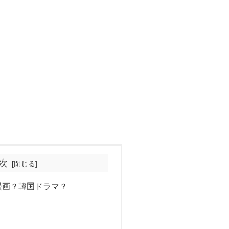
次
漫画？韓国ドラマ？
？
？