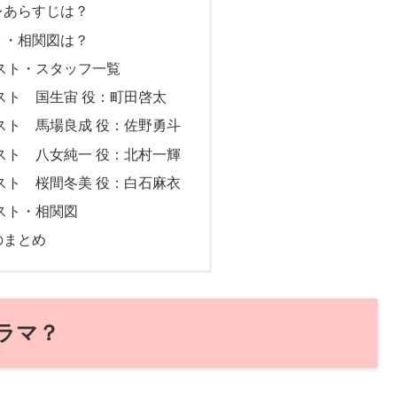
レあらすじは？
ト・相関図は？
スト・スタッフ一覧
スト 国生宙 役：町田啓太
スト 馬場良成 役：佐野勇斗
スト 八女純一 役：北村一輝
スト 桜間冬美 役：白石麻衣
スト・相関図
のまとめ
ラマ？