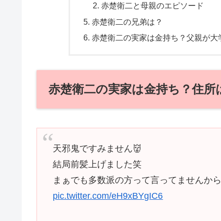
赤楚衛二と母親のエピソード
赤楚衛二の兄弟は？
赤楚衛二の実家は金持ち？父親が大
赤楚衛二の実家は金持ち？住所
天邪鬼ですみません👹
結局前髪上げました笑
まぁでも多数派の方って言ってませんか
pic.twitter.com/eH9xBYgIC6