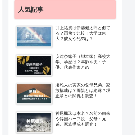
人気記事
井上祐貴は伊藤健太郎と似て
る？画像で比較！大学は東
大？彼女や兄弟は？
安達奈緒子（脚本家）高校大
学、学歴は？年齢や夫・子
供、代表作まとめ
堺雅人の実家の父母兄弟、家
族構成は？両親とは絶縁？堺
正章との関係も調査！
神尾楓珠は本名？名前の由来
や韓国ハーフ説、父母・兄
弟、家族構成も調査！