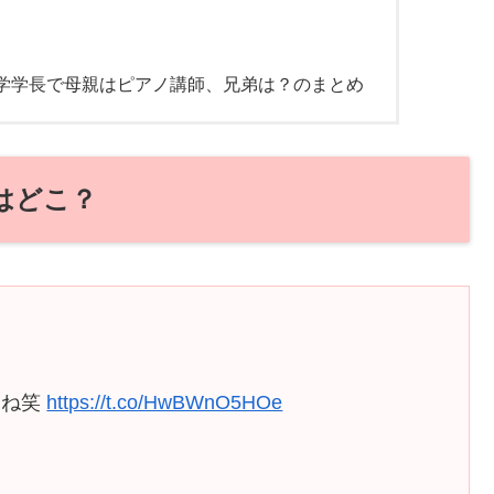
学学長で母親はピアノ講師、兄弟は？のまとめ
はどこ？
らね笑
https://t.co/HwBWnO5HOe