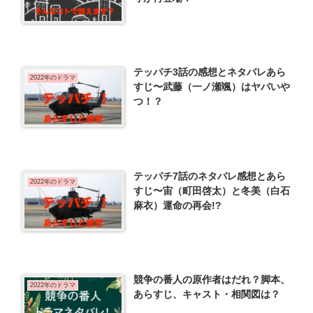
テッパチ3話の感想とネタバレあら
2022年のドラマ
すじ〜武藤（一ノ瀬颯）はヤバいや
つ！？
テッパチ7話のネタバレ感想とあら
2022年のドラマ
すじ〜宙（町田啓太）と冬美（白石
麻衣）運命の再会!?
競争の番人の原作者はだれ？脚本、
2022年のドラマ
あらすじ、キャスト・相関図は？