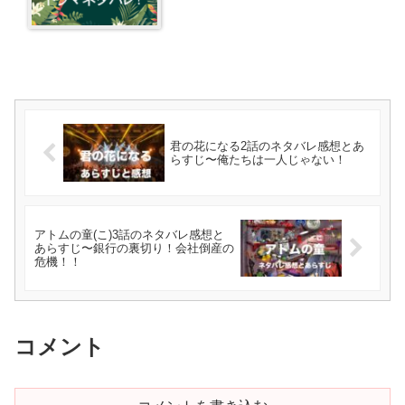
君の花になる2話のネタバレ感想とあ
らすじ〜俺たちは一人じゃない！
アトムの童(こ)3話のネタバレ感想と
あらすじ〜銀行の裏切り！会社倒産の
危機！！
コメント