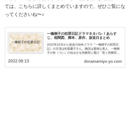
ては、こちらに詳しくまとめていますので、ぜひご覧にな
ってくださいね〜♪
一橋桐子の犯罪日記ドラマネタバレ！あらす
じ、相関図、脚本、原作、放送日まとめ
2022年10月から放送のNHKドラマ『一橋桐子の犯罪日
記』の主演は松坂慶子さん。物語は孤独な老人、一橋桐
子が終（つい）の住みかを刑務所に選び「長く刑務所に
入っていられる犯罪」を模索していくという終活ならぬ
2022.08.13
doramamiyo-yo.com
"ムショ活" ドラマです。この記...