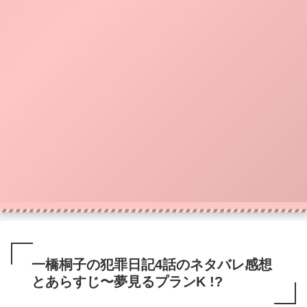
一橋桐子の犯罪日記4話のネタバレ感想
とあらすじ〜夢見るプランK !?