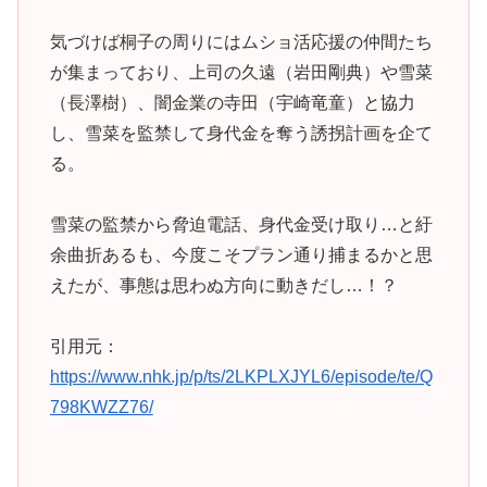
気づけば桐子の周りにはムショ活応援の仲間たち
が集まっており、上司の久遠（岩田剛典）や雪菜
（長澤樹）、闇金業の寺田（宇崎竜童）と協力
し、雪菜を監禁して身代金を奪う誘拐計画を企て
る。
雪菜の監禁から脅迫電話、身代金受け取り…と紆
余曲折あるも、今度こそプラン通り捕まるかと思
えたが、事態は思わぬ方向に動きだし…！？
引用元：
https://www.nhk.jp/p/ts/2LKPLXJYL6/episode/te/Q
798KWZZ76/