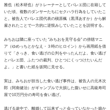
雅也（松木研也）がトレーナーとしてバレエ団に在籍して
いた頃、複数のダンサーたちにセクハラ行為をしていたこ
と。被告人でバレエ団代表の槇原楓（黒澤あすか）から解
雇されたことで一方的に逆恨みしていたことを説明する。
みちおは隣に座っていた “みちおを見守る会” の傍聴マニ
ア（ゆめっちとかなえ・３時のヒロイン）から画用紙を借
りて「さっき、食い逃げの公判をやったんだよ。食い逃げ
とバレエ団、ふたつの裁判、ひとつにくっつけたいんだ
よ。」と書いた紙を坂間に見せる。
実は、みちおが担当した食い逃げ事件は、被告人の元木次
郎（阿南健治）がギャンブルで大損した腹いせに高級寿司
屋で10万円分の寿司を食い逃げ。
逃げる途中で、離婚して以来ずっと会っていなかった娘か