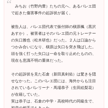
みちお（竹野内豊）たちの元へ、あるバレエ団
で起きた傷害事件の起訴状が届く。
被告人は、バレエ団代表で振付師の槇原楓（黒沢
あすか）。被害者はそのバレエ団の元トレーナー
の矢口雅也（松木研也）だった。２人は口論から
つかみ合いになり、槇原は矢口を突き飛ばした。
頭を強く打った矢口は一命を取り止めたものの、
現在も意識不明の重体だった。
その起訴状を見た石倉（新田真剣佑）は驚きを隠
せなかった。このバレエ団には、海外からも注目
されているバレリーナ・馬場恭子（生田絵梨花）
が在籍していた。
実は恭子は、石倉の中学・高校時代の同級生で、
初恋の相手でもあった。