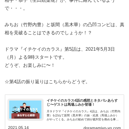
相手・恭子（生田絵梨花）が、事件に絡んでいるよう
で・・・。
みちお（竹野内豊）と坂間（黒木華）の凸凹コンビは、真
相を見破ることはできるのでしょうか！？
ドラマ『イチケイのカラス』第5話は、2021年5月3日
（月）よる9時スタートです。
どうぞ、お楽しみに〜！
☆第4話の振り返りはこちらからどうぞ。
イチケイのカラス4話の感想とネタバレあらす
じ〜ゲストは馬場ふみか登場！
月９ドラマ『イチケイのカラス』4話は、みちお（竹野内
豊）を訪ねて坂間（黒木華）の妹・絵真（馬場ふみか）
がやってくる。みちおの勧めで姉が裁判官を務める事件
を傍聴することになった絵真。その事件は17歳の少年が5
2021.05.14
doramamiyo-yo.com
千万円を強奪し、現金をばらまいたと...