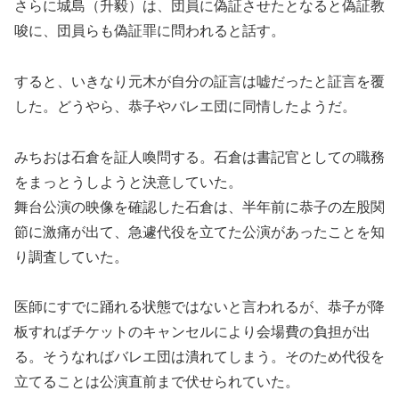
さらに城島（升毅）は、団員に偽証させたとなると偽証教
唆に、団員らも偽証罪に問われると話す。
すると、いきなり元木が自分の証言は嘘だったと証言を覆
した。どうやら、恭子やバレエ団に同情したようだ。
みちおは石倉を証人喚問する。石倉は書記官としての職務
をまっとうしようと決意していた。
舞台公演の映像を確認した石倉は、半年前に恭子の左股関
節に激痛が出て、急遽代役を立てた公演があったことを知
り調査していた。
医師にすでに踊れる状態ではないと言われるが、恭子が降
板すればチケットのキャンセルにより会場費の負担が出
る。そうなればバレエ団は潰れてしまう。そのため代役を
立てることは公演直前まで伏せられていた。