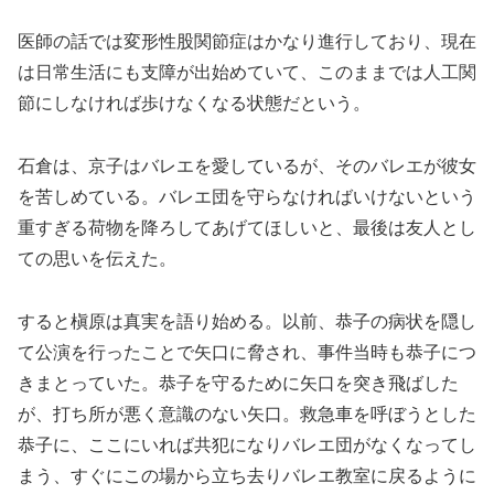
医師の話では変形性股関節症はかなり進行しており、現在
は日常生活にも支障が出始めていて、このままでは人工関
節にしなければ歩けなくなる状態だという。
石倉は、京子はバレエを愛しているが、そのバレエが彼女
を苦しめている。バレエ団を守らなければいけないという
重すぎる荷物を降ろしてあげてほしいと、最後は友人とし
ての思いを伝えた。
すると槇原は真実を語り始める。以前、恭子の病状を隠し
て公演を行ったことで矢口に脅され、事件当時も恭子につ
きまとっていた。恭子を守るために矢口を突き飛ばした
が、打ち所が悪く意識のない矢口。救急車を呼ぼうとした
恭子に、ここにいれば共犯になりバレエ団がなくなってし
まう、すぐにこの場から立ち去りバレエ教室に戻るように