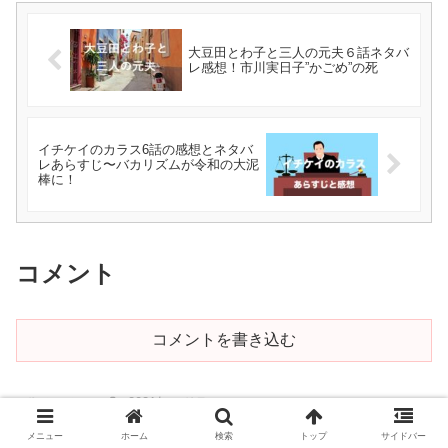
大豆田とわ子と三人の元夫６話ネタバ
レ感想！市川実日子”かごめ”の死
イチケイのカラス6話の感想とネタバ
レあらすじ〜バカリズムが令和の大泥
棒に！
コメント
コメントを書き込む
ホーム
2021年のドラマ
メニュー
ホーム
検索
トップ
サイドバー