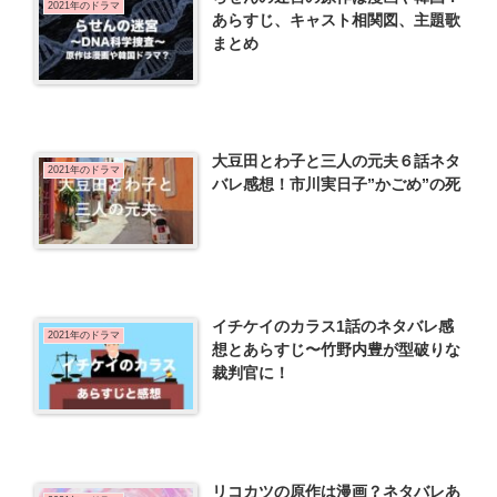
2021年のドラマ
あらすじ、キャスト相関図、主題歌
まとめ
大豆田とわ子と三人の元夫６話ネタ
2021年のドラマ
バレ感想！市川実日子”かごめ”の死
イチケイのカラス1話のネタバレ感
2021年のドラマ
想とあらすじ〜竹野内豊が型破りな
裁判官に！
リコカツの原作は漫画？ネタバレあ