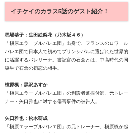
イチケイのカラス5話のゲスト紹介！
馬場恭子：生田絵梨花（乃木坂４６）
「槇原エラーブルバレエ団」出身で、フランスのロワール
バレエ団で日本人で初めてプリンシパルに選ばれた世界的
に活躍するバレリーナ。書記官の石倉とは、中高時代の同
級生で石倉の初恋の相手。
槇原楓：黒沢あすか
「槇原エラーブルバレエ団」の創設者兼振付師。元トレー
ナー・矢口雅也に対する傷害事件の被告人。
矢口雅也：松木研成
「槇原エラーブルバレエ団」の元トレーナー。槇原楓が起