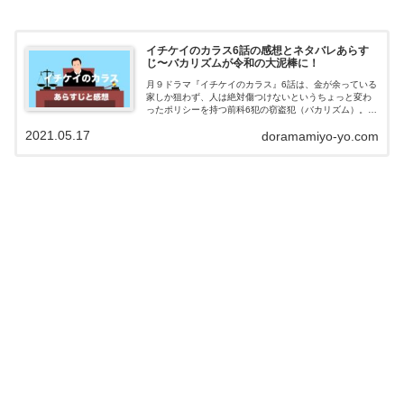
イチケイのカラス6話の感想とネタバレあらす
じ〜バカリズムが令和の大泥棒に！
月９ドラマ『イチケイのカラス』6話は、金が余っている
家しか狙わず、人は絶対傷つけないというちょっと変わ
ったポリシーを持つ前科6犯の窃盗犯（バカリズム）。窃
盗事件が脱税事件に、そして12年前の殺人事件へとつな
2021.05.17
doramamiyo-yo.com
がり、思わぬ展開に・・・！？この記...