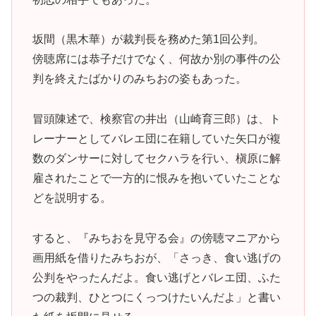
坂間（黒木華）が裁判長を務めた第1回公判。
傍聴席には恭子だけでなく、何故か別の事件の公
判を終えたばかりのみちおの姿もあった。
冒頭陳述で、検察官の井出（山崎育三郎）は、ト
レーナーとしてバレエ団に在籍していた矢口が複
数のダンサーに対してセクハラを行い、槇原に解
雇されたことで一方的に恨みを抱いていたことな
どを説明する。
すると、『みちおを見守る会』の傍聴マニアから
画用紙を借りたみちおが、「さっき、食い逃げの
公判をやったんだよ。食い逃げとバレエ団、ふた
つの裁判、ひとつにくっつけたいんだよ」と書い