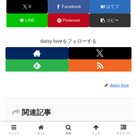
X
Facebook
はてブ
LINE
Pinterest
コピー
daisy loveをフォローする
daisy love
関連記事
メニュー
ホーム
検索
トップ
サイドバー
真犯人フラグ４話ネタバレ感想と考