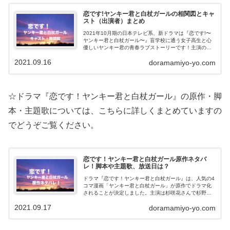
恋です!ヤンキー君と白杖ガールの相関図とキャ
スト（出演者）まとめ
2021年10月期の日本テレビ系、新ドラマは『恋です!〜
ヤンキー君と白杖ガール〜』盲学校に通う女子高生と心
優しいヤンキー君の青春ラブストーリーです！主演の杉
咲花さんに相手役は杉野遥亮さん。他にも豪華キャスト
2021.09.16
doramamiyo-yo.com
が勢ぞろいしますよ〜。記事では、ド...
☆ドラマ『恋です！ヤンキー君と白杖ガール』の原作・脚
本・主題歌については、こちらに詳しくまとめていますの
でどうぞご覧ください。
恋です！ヤンキー君と白杖ガール原作ネタバ
レ！脚本や主題歌、放送日は？
ドラマ『恋です！ヤンキー君と白杖ガール』は、人気の4
コマ漫画「ヤンキー君と白杖ガール」が原作でドラマ化
されることが決定しました。主演は杉咲花さんで杉野遥
亮さんが相手役です！記事では、恋です！原作のネタバ
2021.09.17
doramamiyo-yo.com
レ、ドラマの脚本や主題歌、放送日程など...