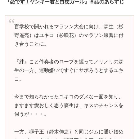
『恋です！ヤンキー君と白杖ガール』６話のあらすじ
盲学校で開かれるマラソン大会に向け、森生（杉
野遥亮）はユキコ（杉咲花）のマラソン練習に付
き合うことに。
『絆』こと伴奏者のロープを握ってノリノリの森
生の一方、運動嫌いですぐにサボろうとするユキ
コ。
今まで知らなかったユキコのダメな一面を知り、
ますます愛おしく思う森生は、キスのチャンスを
伺うが・・・。
一方、獅子王（鈴木伸之）と同じジムに通い始め