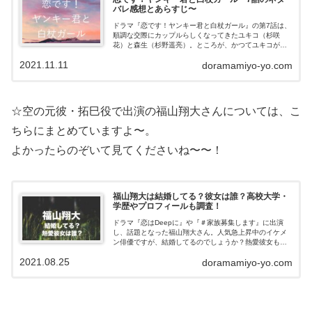
バレ感想とあらすじ〜
ドラマ『恋です！ヤンキー君と白杖ガール』の第7話は、
順調な交際にカップルらしくなってきたユキコ（杉咲
花）と森生（杉野遥亮）。ところが、かつてユキコが想
いを寄せていた初恋の相手・緋山（小関裕太）と再会し
2021.11.11
doramamiyo-yo.com
三角関係に！？この記事では、第7話のネタ...
☆空の元彼・拓巳役で出演の福山翔大さんについては、こ
ちらにまとめていますよ〜。
よかったらのぞいて見てくださいね〜〜！
福山翔大は結婚してる？彼女は誰？高校大学・
学歴やプロフィールも調査！
ドラマ『恋はDeepに』や『＃家族募集します』に出演
し、話題となった福山翔大さん。人気急上昇中のイケメ
ン俳優ですが、結婚してるのでしょうか？熱愛彼女も気
になります。今回は福山翔大さんの結婚や彼女につい
2021.08.25
doramamiyo-yo.com
て、高校大学など学歴や経歴プロフィール、...