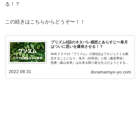
る！？
この続きはこちらからどうぞ〜！！
プリズム8話のネタバレ感想とあらすじ〜皐月
はついに思いを爆発させる！？
NHKドラマ10『プリズム』の第8話はプロジェクトを断
念することになり、皐月（杉咲花）と陸（藤原季節）、
悠磨（森山未來）は出来る限り庭を仕上げようとする。
そんな中、ついに皐月は抑え込んでいた思いを、陸と優
2022.08.31
doramamiyo-yo.com
磨にぶつける・・・。この記事ではドラ...