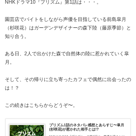
NHKドラマ10『プリズム』第1話は・・・。
園芸店でバイトをしながら声優を目指している前島皐月
（杉咲花）はガーデンデザイナーの森下陸（藤原季節）と
知り合う。
ある日、2人で出かけた森で自然体の陸に惹かれていく皐
月。
そして、その帰りに立ち寄ったカフェで偶然に出会ったの
は！？
この続きはこちらからどうぞ〜。
プリズム1話のネタバレ感想とあらすじ〜皐月
(杉咲花)が惹かれた相手とは!?