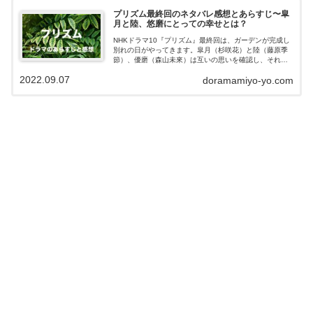
プリズム最終回のネタバレ感想とあらすじ〜皐
月と陸、悠磨にとっての幸せとは？
NHKドラマ10『プリズム』最終回は、ガーデンが完成し
別れの日がやってきます。皐月（杉咲花）と陸（藤原季
節）、優磨（森山未來）は互いの思いを確認し、それぞ
れの道へ歩き出そうとしますが・・・。この記事ではド
2022.09.07
doramamiyo-yo.com
ラマ『プリズム』最終回のあらすじやネ...