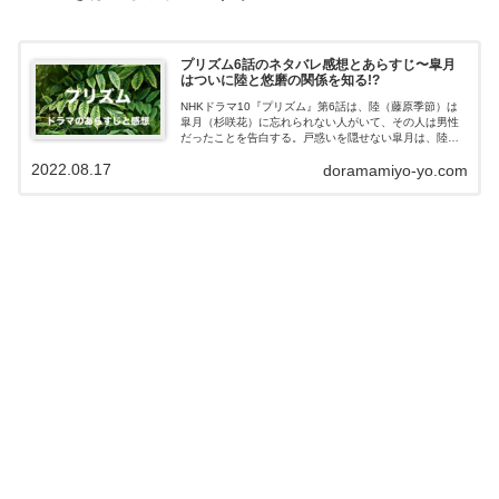
プリズム6話のネタバレ感想とあらすじ〜皐月
はついに陸と悠磨の関係を知る!?
NHKドラマ10『プリズム』第6話は、陸（藤原季節）は
皐月（杉咲花）に忘れられない人がいて、その人は男性
だったことを告白する。戸惑いを隠せない皐月は、陸と
悠磨（森山未來）が会話する姿にある確信をする！？こ
2022.08.17
doramamiyo-yo.com
の記事ではドラマ『プリズム』第6話の...