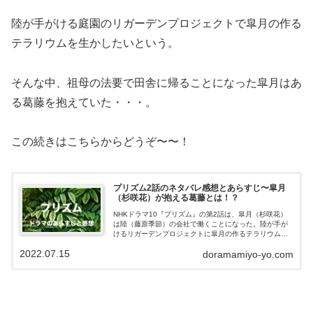
陸が手がける庭園のリガーデンプロジェクトで皐月の作る
テラリウムを生かしたいという。
そんな中、祖母の法要で田舎に帰ることになった皐月はあ
る葛藤を抱えていた・・・。
この続きはこちらからどうぞ〜〜！
プリズム2話のネタバレ感想とあらすじ〜皐月
（杉咲花）が抱える葛藤とは！？
NHKドラマ10『プリズム』の第2話は、皐月（杉咲花）
は陸（藤原季節）の会社で働くことになった。陸が手が
けるリガーデンプロジェクトに皐月の作るテラリウムを
生かしたいという。そんな中、祖母の法要で田舎に帰る
2022.07.15
doramamiyo-yo.com
ことになった皐月は、父・耕太郎（吉田...