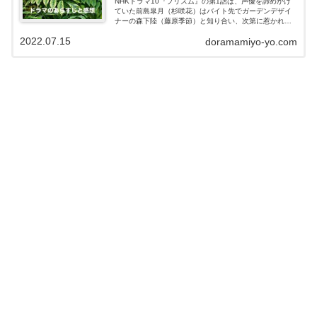
NHKドラマ10『プリズム』の第1話は、声優を諦めかけ
ていた前島皐月（杉咲花）はバイト先でガーデンデザイ
ナーの森下陸（藤原季節）と知り合い、次第に惹かれて
いく。そして立ち寄ったカフェで偶然出会ったの
2022.07.15
doramamiyo-yo.com
は・・・。この記事ではドラマ『プリズム』第...