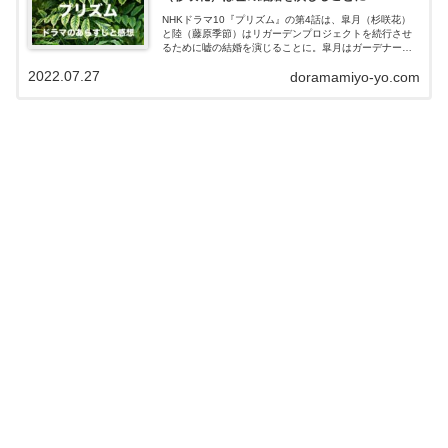
NHKドラマ10『プリズム』の第4話は、皐月（杉咲花）
と陸（藤原季節）はリガーデンプロジェクトを続行させ
るために嘘の結婚を演じることに。皐月はガーデナーと
して働く悠磨（森山未來）に興味を抱くが、陸と悠磨が
2022.07.27
doramamiyo-yo.com
大学時代の知り合いだったことを知り・...