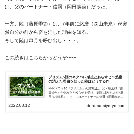
は、父のパートナー・信爾（岡田義徳）だった。
一方、陸（藤原季節）は、7年前に悠磨（森山未來）が突
然自分の前から姿を消した理由を知る。
そして陸は皐月を呼び出し・・・。
この続きはこちらからどうぞ〜〜！
プリズム5話のネタバレ感想とあらすじ〜悠磨
の消えた理由を知った陸はどうする!?
NHKドラマ10『プリズム』の第5話は、父・耕太郎（吉
田栄作）が倒れたと知らせを受け、病院に駆けつけた皐
月（杉咲花）。そこにはパートナーの信爾（岡田義徳）
が待っていた。一方、陸（藤原季節）は、7年前に悠磨
2022.08.12
doramamiyo-yo.com
（森山未來）が突然姿を消した理由を知...