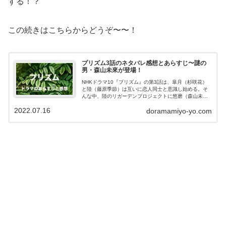
する！？
この続きはこちらからどうぞ〜〜！
プリズム3話のネタバレ感想とあらすじ〜謎の
男・森山未來が登場！
NHKドラマ10『プリズム』の第3話は、皐月（杉咲花）
と陸（藤原季節）は互いに恋人同士と意識し始める。そ
んな中、陸のリガーデンプロジェクトに悠磨（森山未
來）が参加することになり、3人の奇妙な関係がスタート
2022.07.16
doramamiyo-yo.com
する！？この記事ではドラマ『プリズム...